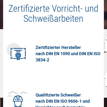
Zertifizierte Vorricht- und
Schweißarbeiten
f
Zertifizierter Hersteller
nach DIN EN 1090 und DIN EN ISO
3834-2
Zerti
Qualifizierte Schweißer
nach DIN EN ISO 9606-1 und