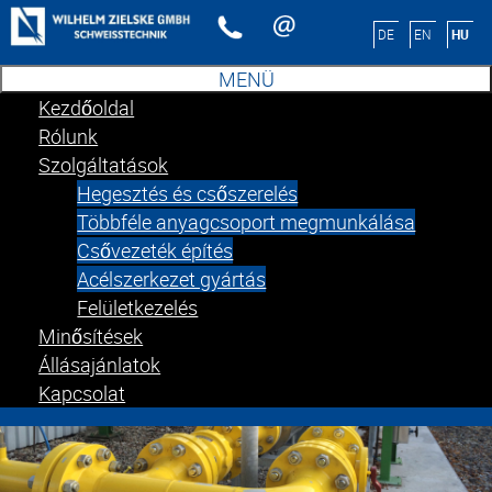
Válasszon nyelvet
DE
EN
HU
MENÜ
Kezdőoldal
Rólunk
Szolgáltatások
Hegesztés és csőszerelés
Többféle anyagcsoport megmunkálása
Csővezeték építés
Acélszerkezet gyártás
Felületkezelés
Minősítések
Állásajánlatok
Kapcsolat