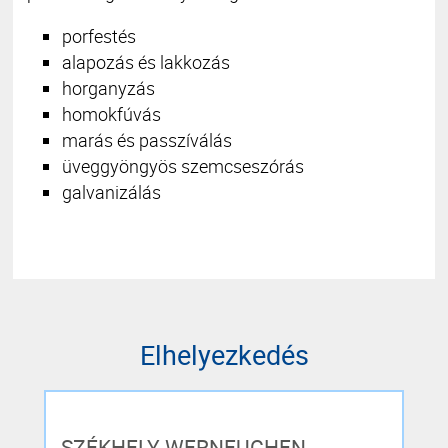
porfestés
alapozás és lakkozás
horganyzás
homokfúvás
marás és passzíválás
üveggyöngyös szemcseszórás
galvanizálás
Elhelyezkedés
SZÉKHELY WERNEUCHEN