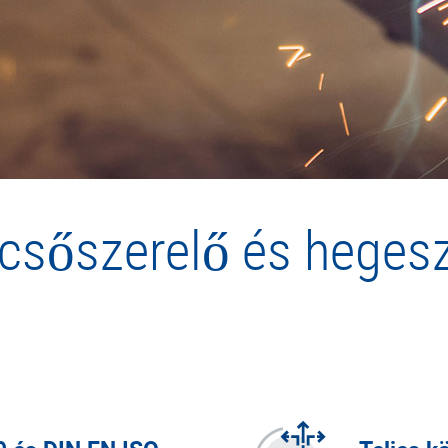
 csőszerelő és hege
termelője é