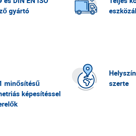
9 és DIN EN ISO
Teljes k
ített hegeszt
ző gyártó
eszközá
Helyszí
1 minősítésű
szerte
etriás képesítéssel
erelők