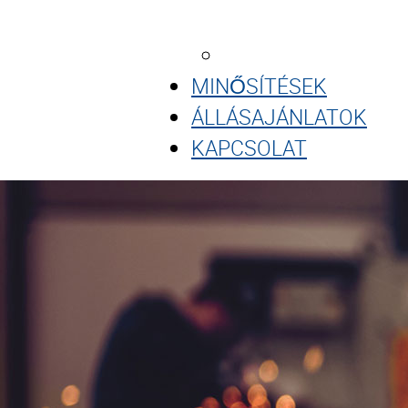
GYÁRTÁS
FELÜLETKEZELÉS
MINŐSÍTÉSEK
ÁLLÁSAJÁNLATOK
KAPCSOLAT