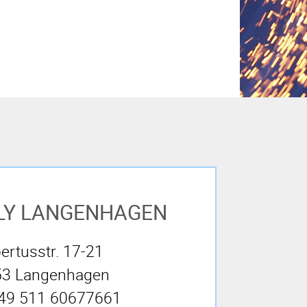
émetország és
LY LANGENHAGEN
ertusstr. 17-21
3 Langenhagen
+49 511 60677661