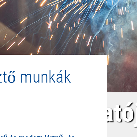
sztő munkák
s szolgáltató