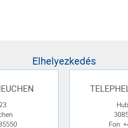
Elhelyezkedés
et gyártás N
NEUCHEN
TELEPHE
 23
Hub
chen
3085
 85550
Fon: 