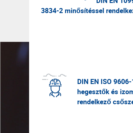
DIN EN 109
Minős
3834-2 minősítéssel rendelke
DIN EN ISO 9606-
hegesztők és izom
rendelkező csősz