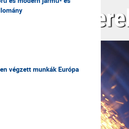
örű és modern jármű- és
ő és csőszer
llomány
nen végzett munkák
Európa