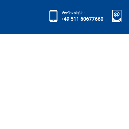
Vevőszolgálat
+49 511 60677660
ÉS