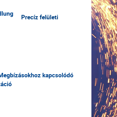
Precíz felületi
Megbízásokhoz kapcsolódó
táció