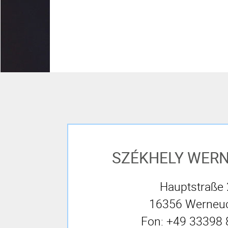
acélszerkez
SZÉKHELY WER
Hauptstraße
16356 Werneu
Fon: +49 33398