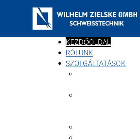
KEZDŐOLDAL
RÓLUNK
SZOLGÁLTATÁSOK
HEGESZTÉS ÉS
CSŐSZERELÉS
TÖBBFÉLE
ANYAGCSOPORT
MEGMUNKÁLÁSA
CSŐVEZETÉK ÉPÍT
ACÉLSZERKEZET